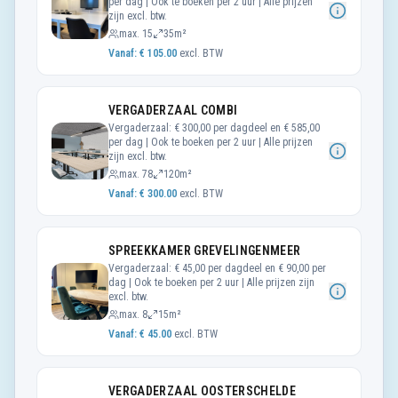
per dag | Ook te boeken per 2 uur | Alle prijzen
zijn excl. btw.
max.
15
35m²
Vanaf: €
105.00
excl. BTW
VERGADERZAAL COMBI
Vergaderzaal: € 300,00 per dagdeel en € 585,00
per dag | Ook te boeken per 2 uur | Alle prijzen
zijn excl. btw.
max.
78
120m²
Vanaf: €
300.00
excl. BTW
SPREEKKAMER GREVELINGENMEER
Vergaderzaal: € 45,00 per dagdeel en € 90,00 per
dag | Ook te boeken per 2 uur | Alle prijzen zijn
excl. btw.
max.
8
15m²
Vanaf: €
45.00
excl. BTW
VERGADERZAAL OOSTERSCHELDE