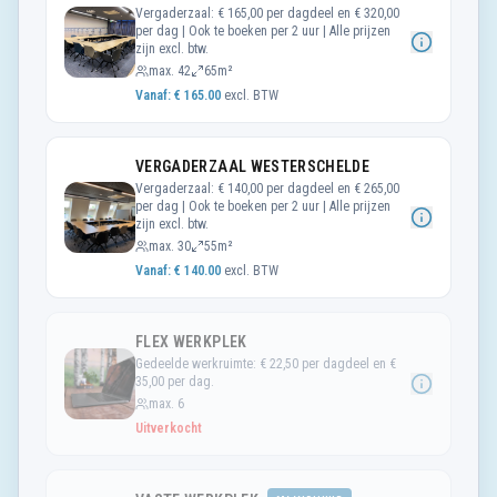
Vergaderzaal: € 165,00 per dagdeel en € 320,00
per dag | Ook te boeken per 2 uur | Alle prijzen
zijn excl. btw.
max.
42
65m²
Vanaf: €
165.00
excl. BTW
VERGADERZAAL WESTERSCHELDE
Vergaderzaal: € 140,00 per dagdeel en € 265,00
per dag | Ook te boeken per 2 uur | Alle prijzen
zijn excl. btw.
max.
30
55m²
Vanaf: €
140.00
excl. BTW
FLEX WERKPLEK
Gedeelde werkruimte: € 22,50 per dagdeel en €
35,00 per dag.
max.
6
Uitverkocht