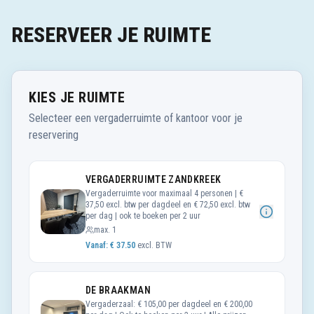
RESERVEER JE RUIMTE
KIES JE RUIMTE
Selecteer een vergaderruimte of kantoor voor je
reservering
VERGADERRUIMTE ZANDKREEK
Vergaderruimte voor maximaal 4 personen | €
37,50 excl. btw per dagdeel en € 72,50 excl. btw
per dag | ook te boeken per 2 uur
max.
1
Vanaf: €
37.50
excl. BTW
DE BRAAKMAN
Vergaderzaal: € 105,00 per dagdeel en € 200,00