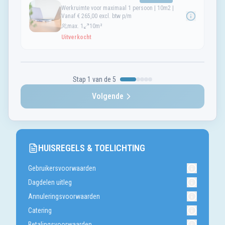
Werkruimte voor maximaal 1 persoon | 10m2 |
Vanaf € 265,00 excl. btw p/m
max.
1
10m²
Uitverkocht
Stap
1
van de
5
Volgende
HUISREGELS & TOELICHTING
Gebruikersvoorwaarden
Dagdelen uitleg
Annuleringsvoorwaarden
Catering
Betalingsvoorwaarden